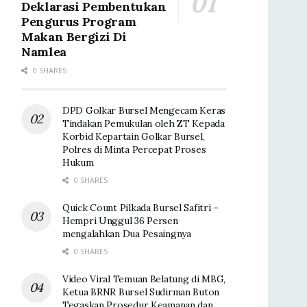
Deklarasi Pembentukan
Pengurus Program
Makan Bergizi Di
Namlea
0 SHARES
DPD Golkar Bursel Mengecam Keras
Tindakan Pemukulan oleh ZT Kepada
Korbid Kepartain Golkar Bursel,
Polres di Minta Percepat Proses
Hukum
0 SHARES
Quick Count Pilkada Bursel Safitri –
Hempri Unggul 36 Persen
mengalahkan Dua Pesaingnya
0 SHARES
Video Viral Temuan Belatung di MBG,
Ketua BRNR Bursel Sudirman Buton
Tegaskan Prosedur Keamanan dan