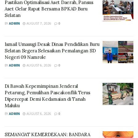
Pastikan Optimalisasi Aset Daerah, Pansus
Aset Gelar Rapat Bersama BPKAD Buru
Selatan
BY
ADMIN
AUGUST 7, 2026
0
Ismail Umasugi Desak Dinas Pendidikan Buru
Selatan Segera Selesaikan Pemalangan SD
Negeri 09 Namrole
BY
ADMIN
AUGUST 6, 2026
0
Di Bawah Kepemimpinan Jenderal
Petarung, Pemulihan Pascakonflik Terus
Dipercepat Demi Kedamaian di Tanah
Maluku
BY
ADMIN
AUGUST 6, 2026
0
SEMANGAT KEMERDEKAAN: BANDARA