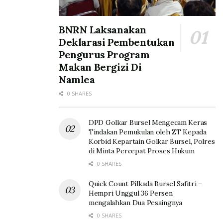
BNRN Laksanakan
Deklarasi Pembentukan
Pengurus Program
Makan Bergizi Di
Namlea
0 SHARES
DPD Golkar Bursel Mengecam Keras
Tindakan Pemukulan oleh ZT Kepada
Korbid Kepartain Golkar Bursel, Polres
di Minta Percepat Proses Hukum
0 SHARES
Quick Count Pilkada Bursel Safitri –
Hempri Unggul 36 Persen
mengalahkan Dua Pesaingnya
0 SHARES