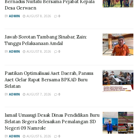
Bernadus Nurlatu Bersama Pejabat Kepala
Desa Gerwaen
BY
ADMIN
AUGUST 8, 2026
0
Jawab Sorotan Tambang Sinabar, Zain:
Tunggu Pelaksanaan Amdal
BY
ADMIN
AUGUST 8, 2026
0
Pastikan Optimalisasi Aset Daerah, Pansus
Aset Gelar Rapat Bersama BPKAD Buru
Selatan
BY
ADMIN
AUGUST 7, 2026
0
Ismail Umasugi Desak Dinas Pendidikan Buru
Selatan Segera Selesaikan Pemalangan SD
Negeri 09 Namrole
BY
ADMIN
AUGUST 6, 2026
0