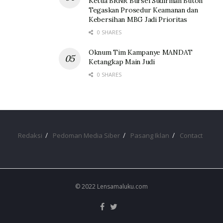
Ketua BRNR Bursel Sudirman Buton
Tegaskan Prosedur Keamanan dan
Kebersihan MBG Jadi Prioritas
0 SHARES
Oknum Tim Kampanye MANDAT
Ketangkap Main Judi
0 SHARES
Redaksi
Pedoman Media Siber
Pasang Iklan
Contact
© 2022 Lensamaluku.com