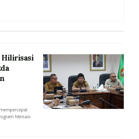
ilirisasi
kda
an
s mempercepat
gram hilirisasi