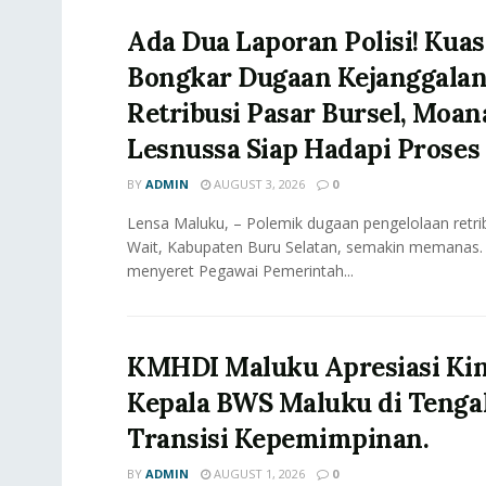
Ada Dua Laporan Polisi! Ku
Bongkar Dugaan Kejanggala
Retribusi Pasar Bursel, Moan
Lesnussa Siap Hadapi Prose
BY
ADMIN
AUGUST 3, 2026
0
Lensa Maluku, – Polemik dugaan pengelolaan retrib
Wait, Kabupaten Buru Selatan, semakin memanas.
menyeret Pegawai Pemerintah...
KMHDI Maluku Apresiasi Kine
Kepala BWS Maluku di Tenga
Transisi Kepemimpinan.
BY
ADMIN
AUGUST 1, 2026
0