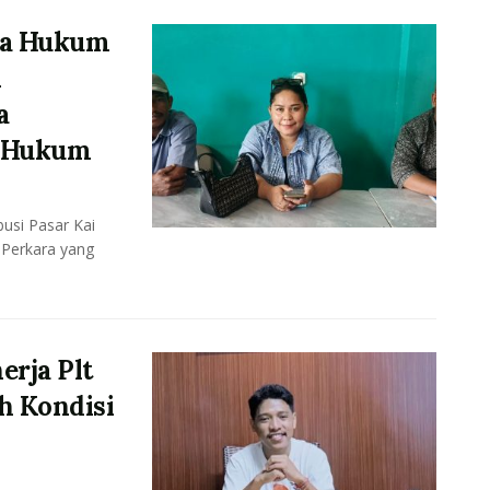
asa Hukum
n
a
s Hukum
usi Pasar Kai
 Perkara yang
rja Plt
h Kondisi