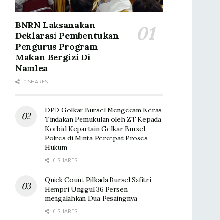
BNRN Laksanakan
Deklarasi Pembentukan
Pengurus Program
Makan Bergizi Di
Namlea
0 SHARES
DPD Golkar Bursel Mengecam Keras
Tindakan Pemukulan oleh ZT Kepada
Korbid Kepartain Golkar Bursel,
Polres di Minta Percepat Proses
Hukum
0 SHARES
Quick Count Pilkada Bursel Safitri –
Hempri Unggul 36 Persen
mengalahkan Dua Pesaingnya
0 SHARES