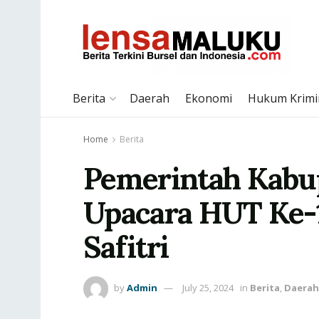
Berita
Daerah
Ekonomi
Hukum Krimi
Home
Berita
Pemerintah Kabup
Upacara HUT Ke-1
Safitri
by
Admin
July 25, 2024
in
Berita
,
Daerah