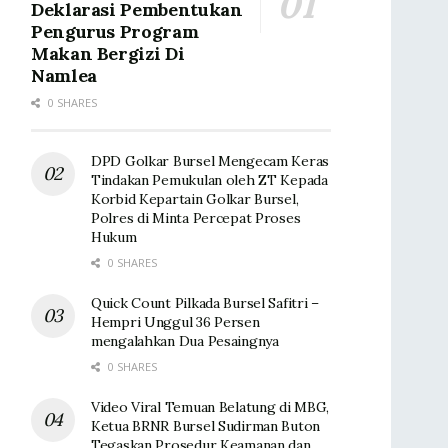
Deklarasi Pembentukan
Pengurus Program
Makan Bergizi Di
Namlea
0 SHARES
DPD Golkar Bursel Mengecam Keras
Tindakan Pemukulan oleh ZT Kepada
Korbid Kepartain Golkar Bursel,
Polres di Minta Percepat Proses
Hukum
0 SHARES
Quick Count Pilkada Bursel Safitri –
Hempri Unggul 36 Persen
mengalahkan Dua Pesaingnya
0 SHARES
Video Viral Temuan Belatung di MBG,
Ketua BRNR Bursel Sudirman Buton
Tegaskan Prosedur Keamanan dan