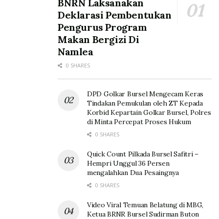
BNRN Laksanakan
Deklarasi Pembentukan
Pengurus Program
Makan Bergizi Di
Namlea
0 SHARES
DPD Golkar Bursel Mengecam Keras
Tindakan Pemukulan oleh ZT Kepada
Korbid Kepartain Golkar Bursel, Polres
di Minta Percepat Proses Hukum
0 SHARES
Quick Count Pilkada Bursel Safitri –
Hempri Unggul 36 Persen
mengalahkan Dua Pesaingnya
0 SHARES
Video Viral Temuan Belatung di MBG,
Ketua BRNR Bursel Sudirman Buton