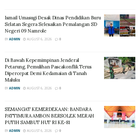
Ismail Umasugi Desak Dinas Pendidikan Buru
Selatan Segera Selesaikan Pemalangan SD
Negeri 09 Namrole
BY
ADMIN
AUGUST 6, 2026
0
Di Bawah Kepemimpinan Jenderal
Petarung, Pemulihan Pascakonflik Terus
Dipercepat Demi Kedamaian di Tanah
Maluku
BY
ADMIN
AUGUST 6, 2026
0
SEMANGAT KEMERDEKAAN: BANDARA
PATTIMURA AMBON BERSOLEK MERAH
PUTIH SAMBUT HUT RI KE-81
BY
ADMIN
AUGUST 6, 2026
0