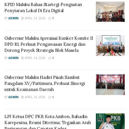
KPID Maluku Bahas Startegi Penguatan
Penyiaran Lokal Di Era Digital
BY
ADMIN
APRIL 14, 2026
0
Gubernur Maluku Apresiasi Kunker Komite II
DPD RI, Perkuat Pengawasan Energi dan
Dorong Proyek Strategis Blok Masela
BY
ADMIN
APRIL 14, 2026
0
Gubernur Maluku Hadiri Pisah Sambut
Pangdam XV/Pattimura, Perkuat Sinergi
untuk Keamanan Daerah
BY
ADMIN
APRIL 14, 2026
0
LPJ Ketua DPC PKB Kota Ambon, Bahadin
Karepesina, Resmi Diterima; Tegaskan Arah
Perjuangan dan Capaian Kader