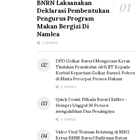
BNRN Laksanakan
Deklarasi Pembentukan
Pengurus Program
Makan Bergizi Di
Namlea
0 SHARES
DPD Golkar Bursel Mengecam Keras
Tindakan Pemukulan oleh ZT Kepada
Korbid Kepartain Golkar Bursel, Polres
di Minta Percepat Proses Hukum
0 SHARES
Quick Count Pilkada Bursel Safitri –
Hempri Unggul 36 Persen
mengalahkan Dua Pesaingnya
0 SHARES
Video Viral Temuan Belatung di MBG,
Ketua BRNR Bursel Sudirman Buton