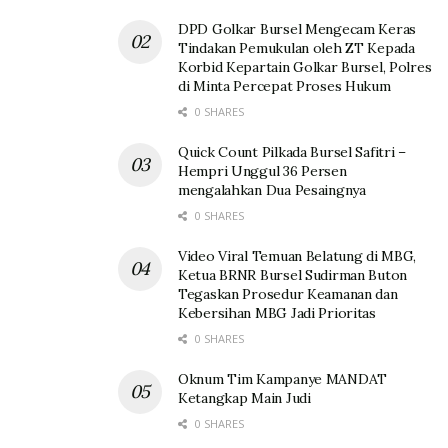
DPD Golkar Bursel Mengecam Keras
Tindakan Pemukulan oleh ZT Kepada
Korbid Kepartain Golkar Bursel, Polres
di Minta Percepat Proses Hukum
0 SHARES
Quick Count Pilkada Bursel Safitri –
Hempri Unggul 36 Persen
mengalahkan Dua Pesaingnya
0 SHARES
Video Viral Temuan Belatung di MBG,
Ketua BRNR Bursel Sudirman Buton
Tegaskan Prosedur Keamanan dan
Kebersihan MBG Jadi Prioritas
0 SHARES
Oknum Tim Kampanye MANDAT
Ketangkap Main Judi
0 SHARES