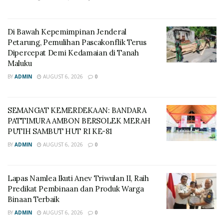
Di Bawah Kepemimpinan Jenderal
Petarung, Pemulihan Pascakonflik Terus
Dipercepat Demi Kedamaian di Tanah
Maluku
BY
ADMIN
AUGUST 6, 2026
0
SEMANGAT KEMERDEKAAN: BANDARA
PATTIMURA AMBON BERSOLEK MERAH
PUTIH SAMBUT HUT RI KE-81
BY
ADMIN
AUGUST 6, 2026
0
Lapas Namlea Ikuti Anev Triwulan II, Raih
Predikat Pembinaan dan Produk Warga
Binaan Terbaik
BY
ADMIN
AUGUST 6, 2026
0