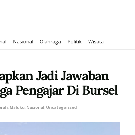
nal
Nasional
Olahraga
Politik
Wisata
apkan Jadi Jawaban
a Pengajar Di Bursel
erah
,
Maluku
,
Nasional
,
Uncategorized