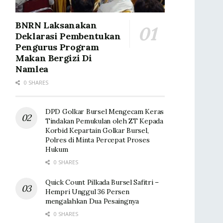
BNRN Laksanakan
Deklarasi Pembentukan
Pengurus Program
Makan Bergizi Di
Namlea
0 SHARES
DPD Golkar Bursel Mengecam Keras
Tindakan Pemukulan oleh ZT Kepada
Korbid Kepartain Golkar Bursel,
Polres di Minta Percepat Proses
Hukum
0 SHARES
Quick Count Pilkada Bursel Safitri –
Hempri Unggul 36 Persen
mengalahkan Dua Pesaingnya
0 SHARES