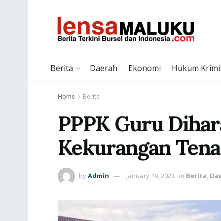
Berita
Daerah
Ekonomi
Hukum Krimi
Home
Berita
PPPK Guru Dihar
Kekurangan Tenag
by
Admin
January 19, 2023
in
Berita
,
Da