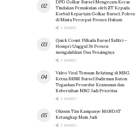
DPD Golkar Bursel Mengecam Keras
Tindakan Pemukulan oleh ZT Kepada
Korbid Kepartain Golkar Bursel, Polres
di Minta Percepat Proses Hukum
0 SHARES
Quick Count Pilkada Bursel Safitri –
Hempri Unggul 36 Persen
mengalahkan Dua Pesaingnya
0 SHARES
Video Viral Temuan Belatung di MBG,
Ketua BRNR Bursel Sudirman Buton
Tegaskan Prosedur Keamanan dan
Kebersihan MBG Jadi Prioritas
0 SHARES
Oknum Tim Kampanye MANDAT
Ketangkap Main Judi
0 SHARES