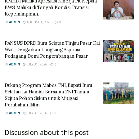
KMHDI Maluku Apresiasi Kinerja Plt Kepala
BWS Maluku di Tengah Kondisi Transisi
Kepemimpinan.
BY
ADMIN
AUGUST 1, 2026
0
PANSUS DPRD Buru Selatan Tinjau Pasar Kai
Wait, Dengarkan Langsung Aspirasi
Pedagang Demi Pengembangan Pasar
BY
ADMIN
JULY 31, 2026
0
Dukung Program Mabes TNI, Bupati Buru
Selatan La Hamidi Bersama TNI Tanam
Sejuta Pohon Sukun untuk Mitigasi
Perubahan Iklim
BY
ADMIN
JULY 31, 2026
0
Discussion about this post