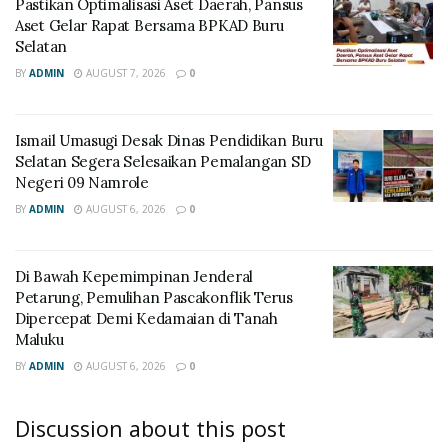
Pastikan Optimalisasi Aset Daerah, Pansus
Aset Gelar Rapat Bersama BPKAD Buru
Selatan
BY
ADMIN
AUGUST 7, 2026
0
Ismail Umasugi Desak Dinas Pendidikan Buru
Selatan Segera Selesaikan Pemalangan SD
Negeri 09 Namrole
BY
ADMIN
AUGUST 6, 2026
0
Di Bawah Kepemimpinan Jenderal
Petarung, Pemulihan Pascakonflik Terus
Dipercepat Demi Kedamaian di Tanah
Maluku
BY
ADMIN
AUGUST 6, 2026
0
Discussion about this post