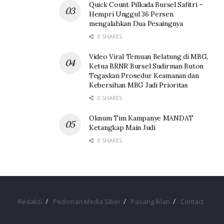
Quick Count Pilkada Bursel Safitri –
Hempri Unggul 36 Persen
mengalahkan Dua Pesaingnya
0 SHARES
Video Viral Temuan Belatung di MBG,
Ketua BRNR Bursel Sudirman Buton
Tegaskan Prosedur Keamanan dan
Kebersihan MBG Jadi Prioritas
0 SHARES
Oknum Tim Kampanye MANDAT
Ketangkap Main Judi
0 SHARES
Redaksi
Pedoman Media Siber
Pasang Iklan
Contact