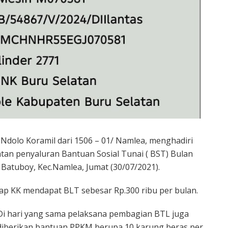
Ndolo Koramil dari 1506 – 01/ Namlea, menghadiri
an penyaluran Bantuan Sosial Tunai ( BST) Bulan
 Batuboy, Kec.Namlea, Jumat (30/07/2021).
iap KK mendapat BLT sebesar Rp.300 ribu per bulan.
Di hari yang sama pelaksana pembagian BTL juga
diberikan bantuan PPKM berupa 10 karung beras per