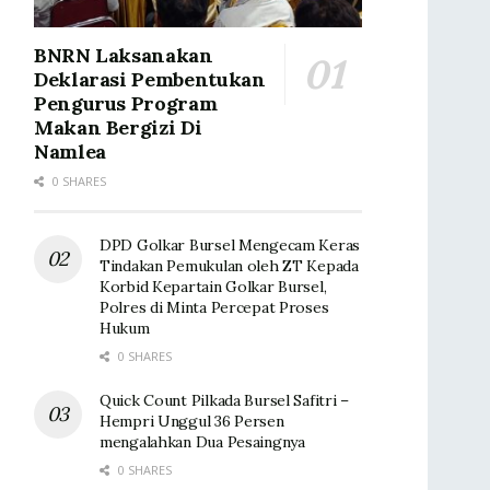
BNRN Laksanakan
Deklarasi Pembentukan
Pengurus Program
Makan Bergizi Di
Namlea
0 SHARES
DPD Golkar Bursel Mengecam Keras
Tindakan Pemukulan oleh ZT Kepada
Korbid Kepartain Golkar Bursel,
Polres di Minta Percepat Proses
Hukum
0 SHARES
Quick Count Pilkada Bursel Safitri –
Hempri Unggul 36 Persen
mengalahkan Dua Pesaingnya
0 SHARES