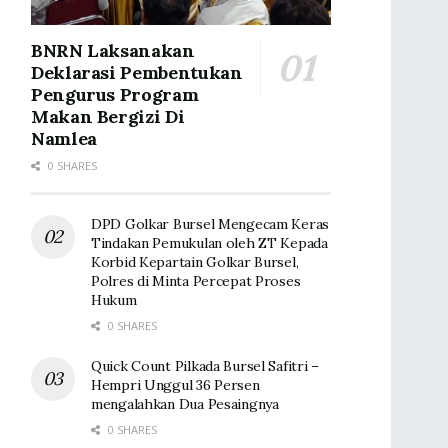
BNRN Laksanakan
Deklarasi Pembentukan
Pengurus Program
Makan Bergizi Di
Namlea
0 SHARES
DPD Golkar Bursel Mengecam Keras
Tindakan Pemukulan oleh ZT Kepada
Korbid Kepartain Golkar Bursel,
Polres di Minta Percepat Proses
Hukum
0 SHARES
Quick Count Pilkada Bursel Safitri –
Hempri Unggul 36 Persen
mengalahkan Dua Pesaingnya
0 SHARES