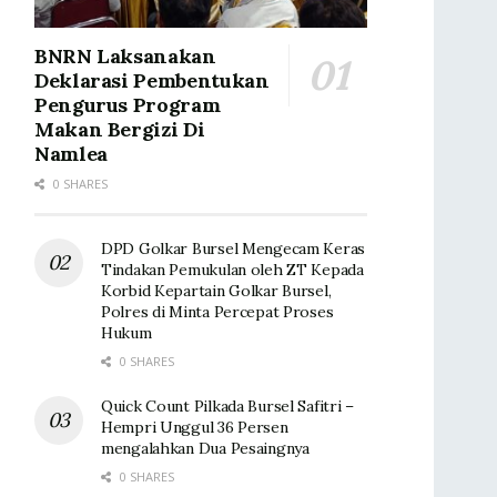
BNRN Laksanakan
Deklarasi Pembentukan
Pengurus Program
Makan Bergizi Di
Namlea
0 SHARES
DPD Golkar Bursel Mengecam Keras
Tindakan Pemukulan oleh ZT Kepada
Korbid Kepartain Golkar Bursel,
Polres di Minta Percepat Proses
Hukum
0 SHARES
Quick Count Pilkada Bursel Safitri –
Hempri Unggul 36 Persen
mengalahkan Dua Pesaingnya
0 SHARES