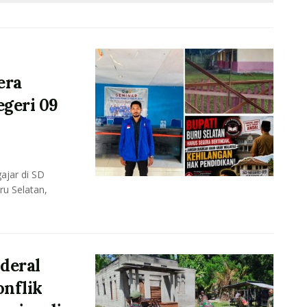
era
geri 09
ajar di SD
u Selatan,
deral
onflik