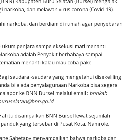
(BNN) Kabupaten Buru Selatan (Bursel) mengajak
 narkoba, dan melawan virus corona (Covid-19).
uhi narkoba, dan berdiam di rumah agar penyebaran
Hukum penjara sampe eksekusi mati menanti.
Narkoba adalah Penyakit berbahaya sampai
kematian menanti kalau mau coba pake.
Bagi saudara -saudara yang mengetahui disekeliling
anda bila ada penyalagunaan Narkoba bisa segera
malapor ke BNN Bursel melalui email :
bnnkab
buruselatan@bnn.go.id
Hal itu disampaikan BNN Bursel lewat sejumlah
spanduk yang tersebar di Pusat Kota, Namrole.
a Yane Sahetapy menyampaikan bahwa narkoba dan