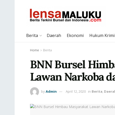
Berita
Daerah
Ekonomi
Hukum Krimi
Home
Berita
BNN Bursel Himb
Lawan Narkoba da
by
Admin
April 12, 2020
in
Berita
,
Daera