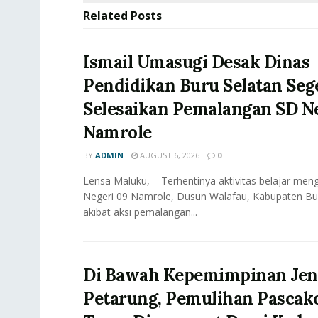
Related
Posts
Ismail Umasugi Desak Dinas
Pendidikan Buru Selatan Seg
Selesaikan Pemalangan SD Ne
Namrole
BY
ADMIN
AUGUST 6, 2026
0
Lensa Maluku, – Terhentinya aktivitas belajar meng
Negeri 09 Namrole, Dusun Walafau, Kabupaten Bur
akibat aksi pemalangan...
Di Bawah Kepemimpinan Jen
Petarung, Pemulihan Pascak