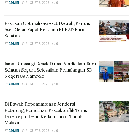
BY
ADMIN
AUGUST 8, 2026
0
Pastikan Optimalisasi Aset Daerah, Pansus
Aset Gelar Rapat Bersama BPKAD Buru
Selatan
BY
ADMIN
AUGUST 7, 2026
0
Ismail Umasugi Desak Dinas Pendidikan Buru
Selatan Segera Selesaikan Pemalangan SD
Negeri 09 Namrole
BY
ADMIN
AUGUST 6, 2026
0
Di Bawah Kepemimpinan Jenderal
Petarung, Pemulihan Pascakonflik Terus
Dipercepat Demi Kedamaian di Tanah
Maluku
BY
ADMIN
AUGUST 6, 2026
0