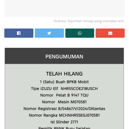
Ilustrasi, Sejumlah remaja yang memakai lem.