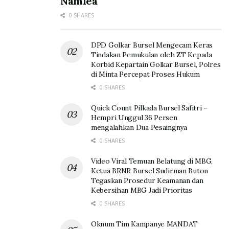
Namlea
0 SHARES
DPD Golkar Bursel Mengecam Keras
Tindakan Pemukulan oleh ZT Kepada
Korbid Kepartain Golkar Bursel, Polres
di Minta Percepat Proses Hukum
0 SHARES
Quick Count Pilkada Bursel Safitri –
Hempri Unggul 36 Persen
mengalahkan Dua Pesaingnya
0 SHARES
Video Viral Temuan Belatung di MBG,
Ketua BRNR Bursel Sudirman Buton
Tegaskan Prosedur Keamanan dan
Kebersihan MBG Jadi Prioritas
0 SHARES
Oknum Tim Kampanye MANDAT