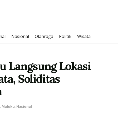
nal
Nasional
Olahraga
Politik
Wisata
au Langsung Lokasi
ta, Soliditas
a
,
Maluku
,
Nasional