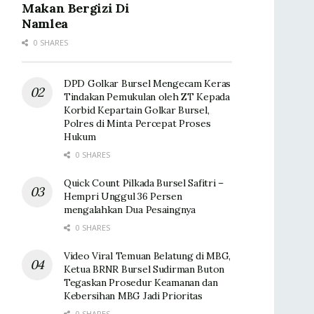
Makan Bergizi Di
Namlea
0 SHARES
DPD Golkar Bursel Mengecam Keras
Tindakan Pemukulan oleh ZT Kepada
Korbid Kepartain Golkar Bursel,
Polres di Minta Percepat Proses
Hukum
0 SHARES
Quick Count Pilkada Bursel Safitri –
Hempri Unggul 36 Persen
mengalahkan Dua Pesaingnya
0 SHARES
Video Viral Temuan Belatung di MBG,
Ketua BRNR Bursel Sudirman Buton
Tegaskan Prosedur Keamanan dan
Kebersihan MBG Jadi Prioritas
0 SHARES