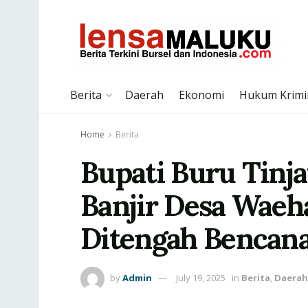
Berita
Daerah
Ekonomi
Hukum Krimi
Home
Berita
Bupati Buru Tinj
Banjir Desa Waeha
Ditengah Bencan
by
Admin
July 19, 2025
in
Berita
,
Daerah