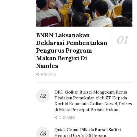
BNRN Laksanakan
Deklarasi Pembentukan
Pengurus Program
Makan Bergizi Di
Namlea
0 SHARES
DPD Golkar Bursel Mengecam Keras
Tindakan Pemukulan oleh ZT Kepada
Korbid Kepartain Golkar Bursel, Polres
di Minta Percepat Proses Hukum
0 SHARES
Quick Count Pilkada Bursel Safitri –
Hempri Unggul 36 Persen