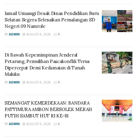
Ismail Umasugi Desak Dinas Pendidikan Buru
Selatan Segera Selesaikan Pemalangan SD
Negeri 09 Namrole
BY
ADMIN
AUGUST 6, 2026
0
Di Bawah Kepemimpinan Jenderal
Petarung, Pemulihan Pascakonflik Terus
Dipercepat Demi Kedamaian di Tanah
Maluku
BY
ADMIN
AUGUST 6, 2026
0
SEMANGAT KEMERDEKAAN: BANDARA
PATTIMURA AMBON BERSOLEK MERAH
PUTIH SAMBUT HUT RI KE-81
BY
ADMIN
AUGUST 6, 2026
0