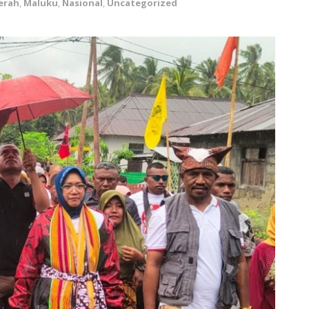
erah
,
Maluku
,
Nasional
,
Uncategorized