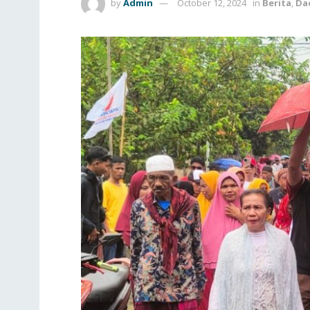
by
Admin
October 12, 2024
in
Berita
,
Da