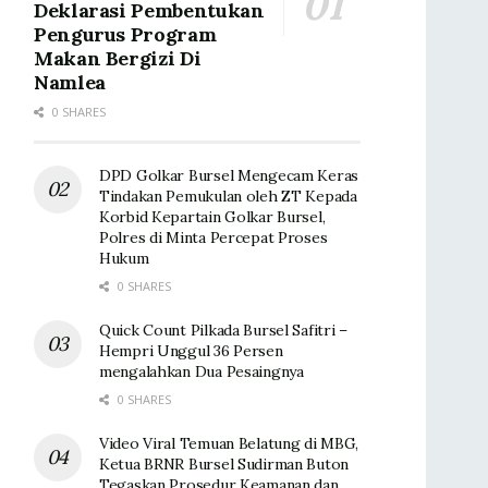
Deklarasi Pembentukan
Pengurus Program
Makan Bergizi Di
Namlea
0 SHARES
DPD Golkar Bursel Mengecam Keras
Tindakan Pemukulan oleh ZT Kepada
Korbid Kepartain Golkar Bursel,
Polres di Minta Percepat Proses
Hukum
0 SHARES
Quick Count Pilkada Bursel Safitri –
Hempri Unggul 36 Persen
mengalahkan Dua Pesaingnya
0 SHARES
Video Viral Temuan Belatung di MBG,
Ketua BRNR Bursel Sudirman Buton
Tegaskan Prosedur Keamanan dan