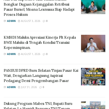
Bongkar Dugaan Kejanggalan Retribusi
Pasar Bursel, Moana Lesnussa Siap Hadapi
Proses Hukum
BY
ADMIN
AUGUST 3, 2026
0
KMHDI Maluku Apresiasi Kinerja Plt Kepala
BWS Maluku di Tengah Kondisi Transisi
Kepemimpinan.
BY
ADMIN
AUGUST 1, 2026
0
PANSUS DPRD Buru Selatan Tinjau Pasar Kai
Wait, Dengarkan Langsung Aspirasi
Pedagang Demi Pengembangan Pasar
BY
ADMIN
JULY 31, 2026
0
Dukung Program Mabes TNI, Bupati Buru
Selatan La Hamidi Bersama TNI Tanam