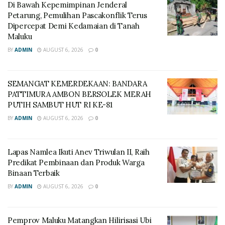
Di Bawah Kepemimpinan Jenderal
Petarung, Pemulihan Pascakonflik Terus
Dipercepat Demi Kedamaian di Tanah
Maluku
BY
ADMIN
AUGUST 6, 2026
0
SEMANGAT KEMERDEKAAN: BANDARA
PATTIMURA AMBON BERSOLEK MERAH
PUTIH SAMBUT HUT RI KE-81
BY
ADMIN
AUGUST 6, 2026
0
Lapas Namlea Ikuti Anev Triwulan II, Raih
Predikat Pembinaan dan Produk Warga
Binaan Terbaik
BY
ADMIN
AUGUST 6, 2026
0
‎Pemprov Maluku Matangkan Hilirisasi Ubi