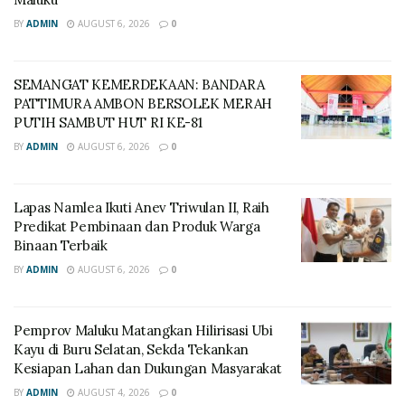
BY
ADMIN
AUGUST 6, 2026
0
SEMANGAT KEMERDEKAAN: BANDARA
PATTIMURA AMBON BERSOLEK MERAH
PUTIH SAMBUT HUT RI KE-81
BY
ADMIN
AUGUST 6, 2026
0
Lapas Namlea Ikuti Anev Triwulan II, Raih
Predikat Pembinaan dan Produk Warga
Binaan Terbaik
BY
ADMIN
AUGUST 6, 2026
0
‎Pemprov Maluku Matangkan Hilirisasi Ubi
Kayu di Buru Selatan, Sekda Tekankan
Kesiapan Lahan dan Dukungan Masyarakat
BY
ADMIN
AUGUST 4, 2026
0