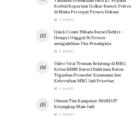
Tindakan Pemukulan oleh ZT Kepada
Korbid Kepartain Golkar Bursel, Polres
di Minta Percepat Proses Hukum
0 SHARES
Quick Count Pilkada Bursel Safitri –
Hempri Unggul 36 Persen
mengalahkan Dua Pesaingnya
0 SHARES
Video Viral Temuan Belatung di MBG,
Ketua BRNR Bursel Sudirman Buton
Tegaskan Prosedur Keamanan dan
Kebersihan MBG Jadi Prioritas
0 SHARES
Oknum Tim Kampanye MANDAT
Ketangkap Main Judi
0 SHARES