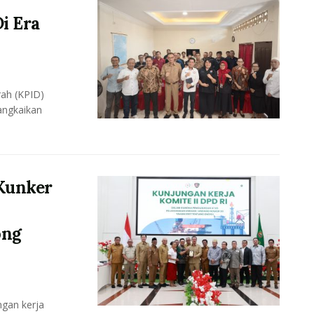
i Era
ah (KPID)
angkaikan
Kunker
ong
gan kerja