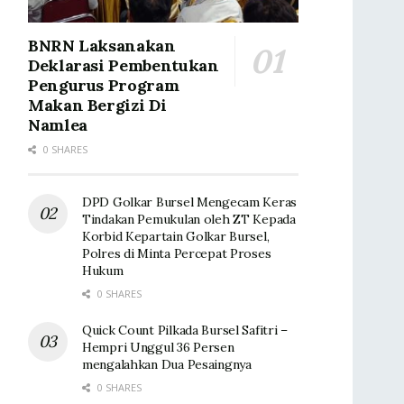
BNRN Laksanakan
Deklarasi Pembentukan
Pengurus Program
Makan Bergizi Di
Namlea
0 SHARES
DPD Golkar Bursel Mengecam Keras
Tindakan Pemukulan oleh ZT Kepada
Korbid Kepartain Golkar Bursel,
Polres di Minta Percepat Proses
Hukum
0 SHARES
Quick Count Pilkada Bursel Safitri –
Hempri Unggul 36 Persen
mengalahkan Dua Pesaingnya
0 SHARES