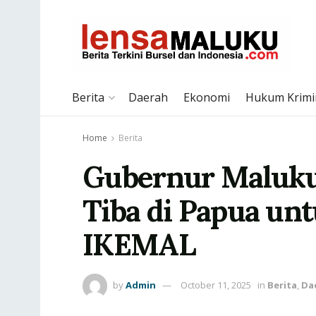
Berita
Daerah
Ekonomi
Hukum Krimi
Home
Berita
Gubernur Maluku
Tiba di Papua un
IKEMAL
by
Admin
October 11, 2025
in
Berita
,
Da