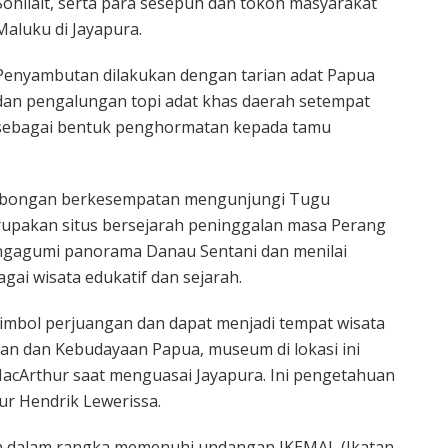
Sohilait, serta para sesepuh dan tokoh masyarakat
Maluku di Jayapura.
Penyambutan dilakukan dengan tarian adat Papua
dan pengalungan topi adat khas daerah setempat
sebagai bentuk penghormatan kepada tamu
mbongan berkesempatan mengunjungi Tugu
erupakan situs bersejarah peninggalan masa Perang
mengagumi panorama Danau Sentani dan menilai
gai wisata edukatif dan sejarah.
ah simbol perjuangan dan dapat menjadi tempat wisata
ikan dan Kebudayaan Papua, museum di lokasi ini
acArthur saat menguasai Jayapura. Ini pengetahuan
ur Hendrik Lewerissa.
an dalam rangka memenuhi undangan IKEMAL (Ikatan