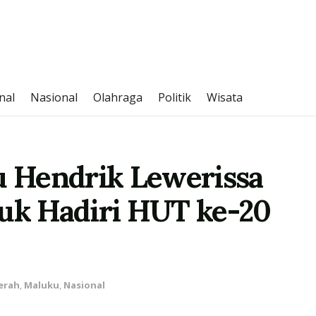
nal
Nasional
Olahraga
Politik
Wisata
 Hendrik Lewerissa
tuk Hadiri HUT ke-20
erah
,
Maluku
,
Nasional