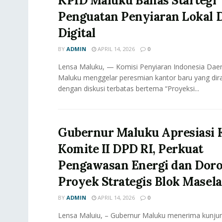
KPID Maluku Bahas Startegi
Penguatan Penyiaran Lokal D
Digital
BY
ADMIN
APRIL 14, 2026
0
Lensa Maluku, — Komisi Penyiaran Indonesia Daer
Maluku menggelar peresmian kantor baru yang dir
dengan diskusi terbatas bertema “Proyeksi...
Gubernur Maluku Apresiasi 
Komite II DPD RI, Perkuat
Pengawasan Energi dan Dor
Proyek Strategis Blok Masela
BY
ADMIN
APRIL 14, 2026
0
Lensa Maluiu, – Gubernur Maluku menerima kunjun