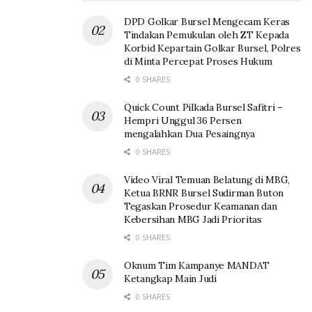
DPD Golkar Bursel Mengecam Keras
Tindakan Pemukulan oleh ZT Kepada
Korbid Kepartain Golkar Bursel, Polres
di Minta Percepat Proses Hukum
0 SHARES
Quick Count Pilkada Bursel Safitri –
Hempri Unggul 36 Persen
mengalahkan Dua Pesaingnya
0 SHARES
Video Viral Temuan Belatung di MBG,
Ketua BRNR Bursel Sudirman Buton
Tegaskan Prosedur Keamanan dan
Kebersihan MBG Jadi Prioritas
0 SHARES
Oknum Tim Kampanye MANDAT
Ketangkap Main Judi
0 SHARES