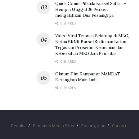
Quick Count Pilkada Bursel Safitri –
Hempri Unggul 36 Persen
mengalahkan Dua Pesaingnya
0 SHARES
Video Viral Temuan Belatung di MBG,
Ketua BRNR Bursel Sudirman Buton
Tegaskan Prosedur Keamanan dan
Kebersihan MBG Jadi Prioritas
0 SHARES
Oknum Tim Kampanye MANDAT
Ketangkap Main Judi
0 SHARES
Redaksi
Pedoman Media Siber
Pasang Iklan
Contact