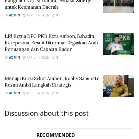
Pangdam XV/Pattimura, Perkuat Sinergi
untuk Keamanan Daerah
BY
ADMIN
APRIL 14, 2026
0
LPJ Ketua DPC PKB Kota Ambon, Bahadin
Karepesina, Resmi Diterima; Tegaskan Arah
Perjuangan dan Capaian Kader
BY
ADMIN
APRIL 14, 2026
0
Menuju Kursi Sekot Ambon, Robby Sapulette
Resmi Ambil Langkah Strategis
BY
ADMIN
APRIL 14, 2026
0
Discussion about this post
RECOMMENDED