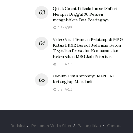
Quick Count Pilkada Bursel Safitri –
Hempri Unggul 36 Persen
mengalahkan Dua Pesaingnya
0 SHARES
Video Viral Temuan Belatung di MBG,
Ketua BRNR Bursel Sudirman Buton
Tegaskan Prosedur Keamanan dan
Kebersihan MBG Jadi Prioritas
0 SHARES
Oknum Tim Kampanye MANDAT
Ketangkap Main Judi
0 SHARES
Redaksi
Pedoman Media Siber
Pasang Iklan
Contact