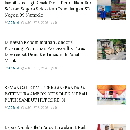
Ismail Umasugi Desak Dinas Pendidikan Buru
Selatan Segera Selesaikan Pemalangan SD
Negeri 09 Namrole
BY
ADMIN
AUGUST 6, 2026
0
Di Bawah Kepemimpinan Jenderal
Petarung, Pemulihan Pascakonflik Terus
Dipercepat Demi Kedamaian di Tanah
Maluku
BY
ADMIN
AUGUST 6, 2026
0
SEMANGAT KEMERDEKAAN: BANDARA
PATTIMURA AMBON BERSOLEK MERAH
PUTIH SAMBUT HUT RI KE-81
BY
ADMIN
AUGUST 6, 2026
0
Lapas Namlea Ikuti Anev Triwulan II, Raih