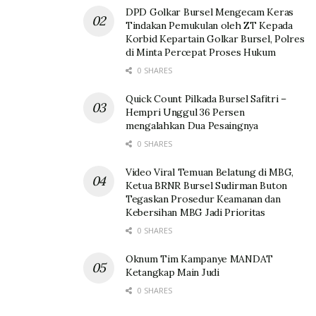
DPD Golkar Bursel Mengecam Keras
Tindakan Pemukulan oleh ZT Kepada
Korbid Kepartain Golkar Bursel, Polres
di Minta Percepat Proses Hukum
0 SHARES
Quick Count Pilkada Bursel Safitri –
Hempri Unggul 36 Persen
mengalahkan Dua Pesaingnya
0 SHARES
Video Viral Temuan Belatung di MBG,
Ketua BRNR Bursel Sudirman Buton
Tegaskan Prosedur Keamanan dan
Kebersihan MBG Jadi Prioritas
0 SHARES
Oknum Tim Kampanye MANDAT
Ketangkap Main Judi
0 SHARES