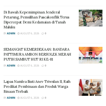
Di Bawah Kepemimpinan Jenderal
Petarung, Pemulihan Pascakonflik Terus
Dipercepat Demi Kedamaian di Tanah
Maluku
BY
ADMIN
AUGUST 6, 2026
0
SEMANGAT KEMERDEKAAN: BANDARA
PATTIMURA AMBON BERSOLEK MERAH
PUTIH SAMBUT HUT RI KE-81
BY
ADMIN
AUGUST 6, 2026
0
Lapas Namlea Ikuti Anev Triwulan II, Raih
Predikat Pembinaan dan Produk Warga
Binaan Terbaik
BY
ADMIN
AUGUST 6, 2026
0