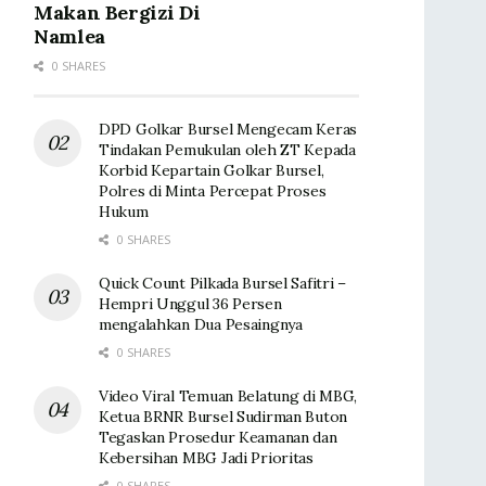
Makan Bergizi Di
Namlea
0 SHARES
DPD Golkar Bursel Mengecam Keras
Tindakan Pemukulan oleh ZT Kepada
Korbid Kepartain Golkar Bursel,
Polres di Minta Percepat Proses
Hukum
0 SHARES
Quick Count Pilkada Bursel Safitri –
Hempri Unggul 36 Persen
mengalahkan Dua Pesaingnya
0 SHARES
Video Viral Temuan Belatung di MBG,
Ketua BRNR Bursel Sudirman Buton
Tegaskan Prosedur Keamanan dan
Kebersihan MBG Jadi Prioritas
0 SHARES