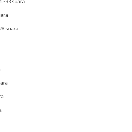
1.333 suara
uara
28 suara
a
uara
ra
a.