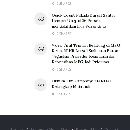
0 SHARES
Quick Count Pilkada Bursel Safitri –
Hempri Unggul 36 Persen
mengalahkan Dua Pesaingnya
0 SHARES
Video Viral Temuan Belatung di MBG,
Ketua BRNR Bursel Sudirman Buton
Tegaskan Prosedur Keamanan dan
Kebersihan MBG Jadi Prioritas
0 SHARES
Oknum Tim Kampanye MANDAT
Ketangkap Main Judi
0 SHARES
Redaksi
Pedoman Media Siber
Pasang Iklan
Contact