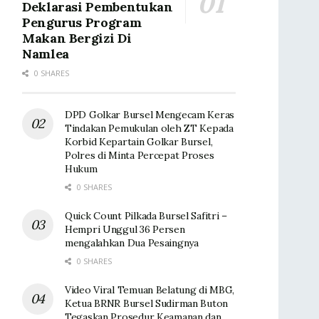
Deklarasi Pembentukan
Pengurus Program
Makan Bergizi Di
Namlea
0 SHARES
DPD Golkar Bursel Mengecam Keras
Tindakan Pemukulan oleh ZT Kepada
Korbid Kepartain Golkar Bursel,
Polres di Minta Percepat Proses
Hukum
0 SHARES
Quick Count Pilkada Bursel Safitri –
Hempri Unggul 36 Persen
mengalahkan Dua Pesaingnya
0 SHARES
Video Viral Temuan Belatung di MBG,
Ketua BRNR Bursel Sudirman Buton
Tegaskan Prosedur Keamanan dan