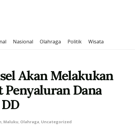
nal
Nasional
Olahraga
Politik
Wisata
sel Akan Melakukan
t Penyaluran Dana
T DD
h
,
Maluku
,
Olahraga
,
Uncategorized