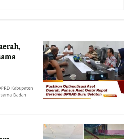
aerah,
rsama
 DPRD Kabupaten
ersama Badan