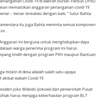
penanganan Covid-19 di daerah Bursel. Pansus DPRD
akan memastikan anggaran penanganan covid-19
benar – benar terealiasi dengan baik, ” tutur Bahta.
Sementara itu juga Bahta meminta semua komponen
ni .
. Anggaran ini berguna untuk menghidupkan daya
endataan warga penerima program ini harus
tumpang tindih dengan program PKH maupun Bantuan
 miskin di desa adalah salah satu upaya
 akibat wabah Covid-19.
Presiden Joko Widodo (Jokowi) dan pemerintah Pusat
pihak harus menjaga keberhasilan program BLT