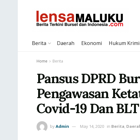
Berita
Daerah
Ekonomi
Hukum Krimi
Home
Berita
Pansus DPRD Bur
Pengawasan Keta
Covid-19 Dan BL
by
Admin
May 14, 2020
in
Berita
,
Daera