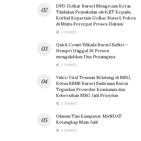
DPD Golkar Bursel Mengecam Keras
Tindakan Pemukulan oleh ZT Kepada
Korbid Kepartain Golkar Bursel, Polres
di Minta Percepat Proses Hukum
0 SHARES
Quick Count Pilkada Bursel Safitri –
Hempri Unggul 36 Persen
mengalahkan Dua Pesaingnya
0 SHARES
Video Viral Temuan Belatung di MBG,
Ketua BRNR Bursel Sudirman Buton
Tegaskan Prosedur Keamanan dan
Kebersihan MBG Jadi Prioritas
0 SHARES
Oknum Tim Kampanye MANDAT
Ketangkap Main Judi
0 SHARES