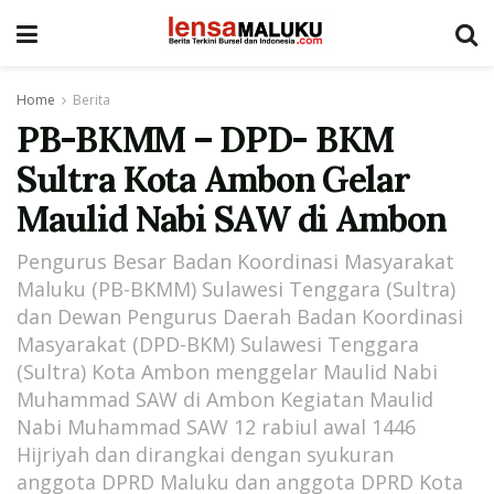
Home
Berita
PB-BKMM – DPD- BKM
Sultra Kota Ambon Gelar
Maulid Nabi SAW di Ambon
Pengurus Besar Badan Koordinasi Masyarakat
Maluku (PB-BKMM) Sulawesi Tenggara (Sultra)
dan Dewan Pengurus Daerah Badan Koordinasi
Masyarakat (DPD-BKM) Sulawesi Tenggara
(Sultra) Kota Ambon menggelar Maulid Nabi
Muhammad SAW di Ambon Kegiatan Maulid
Nabi Muhammad SAW 12 rabiul awal 1446
Hijriyah dan dirangkai dengan syukuran
anggota DPRD Maluku dan anggota DPRD Kota