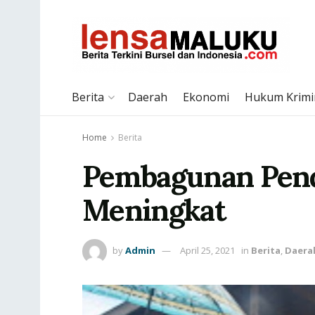
Berita
Daerah
Ekonomi
Hukum Krimi
Home
Berita
Pembagunan Pend
Meningkat
by
Admin
April 25, 2021
in
Berita
,
Daera