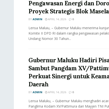
Pengawasan Energi dan Dor
Proyek Strategis Blok Masela
BY
ADMIN
APRIL 14, 2026
0
Lensa Maluiu, – Gubernur Maluku menerima kunjun
Komite II DPD RI dalam rangka pengawasan pela
Undang Nomor 30 Tahun...
Gubernur Maluku Hadiri Pis
Sambut Pangdam XV/Pattim
Perkuat Sinergi untuk Keam
Daerah
BY
ADMIN
APRIL 14, 2026
0
Lensa Maluku, – Gubernur Maluku menghadiri acar
Panglima Kodam XV/Pattimura dari Mayjen TNI Put