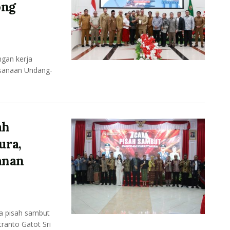
ong
gan kerja
ksanaan Undang-
ah
ura,
anan
a pisah sambut
ranto Gatot Sri