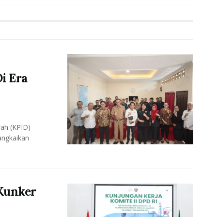
i Era
ah (KPID)
angkaikan
Kunker