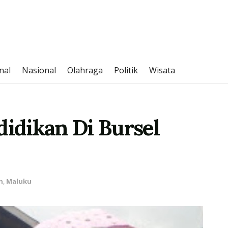
nal
Nasional
Olahraga
Politik
Wisata
idikan Di Bursel
h
,
Maluku