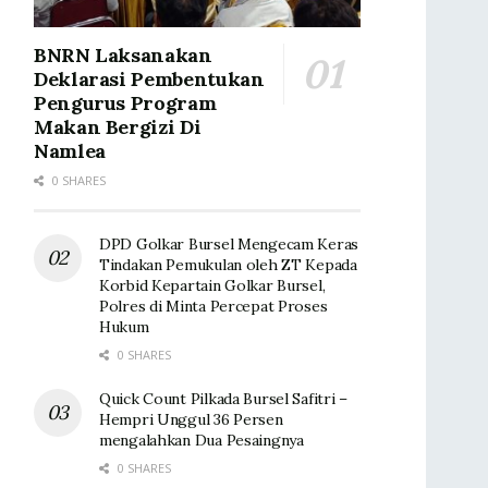
BNRN Laksanakan
Deklarasi Pembentukan
Pengurus Program
Makan Bergizi Di
Namlea
0 SHARES
DPD Golkar Bursel Mengecam Keras
Tindakan Pemukulan oleh ZT Kepada
Korbid Kepartain Golkar Bursel,
Polres di Minta Percepat Proses
Hukum
0 SHARES
Quick Count Pilkada Bursel Safitri –
Hempri Unggul 36 Persen
mengalahkan Dua Pesaingnya
0 SHARES