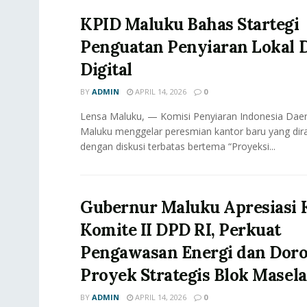
KPID Maluku Bahas Startegi
Penguatan Penyiaran Lokal D
Digital
BY
ADMIN
APRIL 14, 2026
0
Lensa Maluku, — Komisi Penyiaran Indonesia Daer
Maluku menggelar peresmian kantor baru yang dir
dengan diskusi terbatas bertema “Proyeksi...
Gubernur Maluku Apresiasi 
Komite II DPD RI, Perkuat
Pengawasan Energi dan Dor
Proyek Strategis Blok Masela
BY
ADMIN
APRIL 14, 2026
0