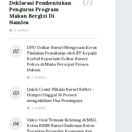
Deklarasi Pembentukan
Pengurus Program
Makan Bergizi Di
Namlea
0 SHARES
DPD Golkar Bursel Mengecam Keras
Tindakan Pemukulan oleh ZT Kepada
Korbid Kepartain Golkar Bursel,
Polres di Minta Percepat Proses
Hukum
0 SHARES
Quick Count Pilkada Bursel Safitri –
Hempri Unggul 36 Persen
mengalahkan Dua Pesaingnya
0 SHARES
Video Viral Temuan Belatung di MBG,
Ketua BRNR Bursel Sudirman Buton
Tegaskan Prosedur Keamanan dan