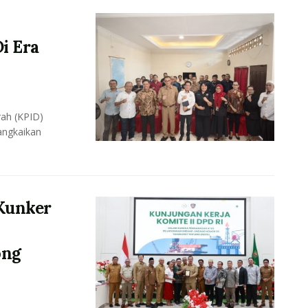
i Era
ah (KPID)
angkaikan
Kunker
ong