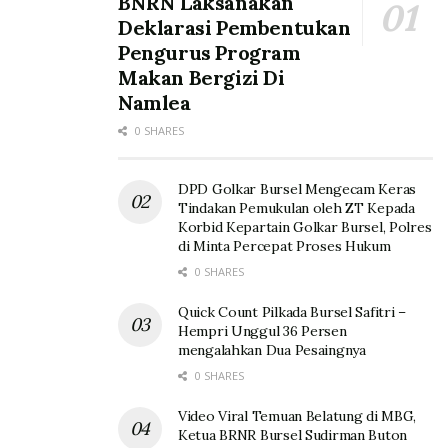
BNRN Laksanakan
Deklarasi Pembentukan
Pengurus Program
Makan Bergizi Di
Namlea
0 SHARES
DPD Golkar Bursel Mengecam Keras
Tindakan Pemukulan oleh ZT Kepada
Korbid Kepartain Golkar Bursel, Polres
di Minta Percepat Proses Hukum
0 SHARES
Quick Count Pilkada Bursel Safitri –
Hempri Unggul 36 Persen
mengalahkan Dua Pesaingnya
0 SHARES
Video Viral Temuan Belatung di MBG,
Ketua BRNR Bursel Sudirman Buton