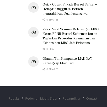
Quick Count Pilkada Bursel Safitri –
Hempri Unggul 36 Persen
mengalahkan Dua Pesaingnya
0 SHARES
Video Viral Temuan Belatung di MBG,
Ketua BRNR Bursel Sudirman Buton
Tegaskan Prosedur Keamanan dan
Kebersihan MBG Jadi Prioritas
0 SHARES
Oknum Tim Kampanye MANDAT
Ketangkap Main Judi
0 SHARES
Redaksi
Pedoman Media Siber
Pasang Iklan
Contact