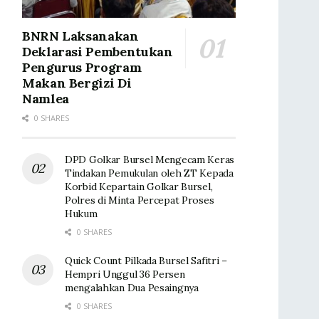
BNRN Laksanakan
Deklarasi Pembentukan
Pengurus Program
Makan Bergizi Di
Namlea
0 SHARES
DPD Golkar Bursel Mengecam Keras
Tindakan Pemukulan oleh ZT Kepada
Korbid Kepartain Golkar Bursel,
Polres di Minta Percepat Proses
Hukum
0 SHARES
Quick Count Pilkada Bursel Safitri –
Hempri Unggul 36 Persen
mengalahkan Dua Pesaingnya
0 SHARES