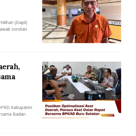
lihan (Dapil)
jawab sorotan
aerah,
rsama
 DPRD Kabupaten
ersama Badan