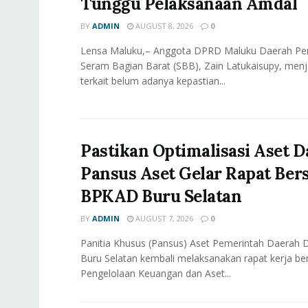
Tunggu Pelaksanaan Amdal
BY
ADMIN
AUGUST 8, 2026
0
Lensa Maluku,– Anggota DPRD Maluku Daerah Pemi
Seram Bagian Barat (SBB), Zain Latukaisupy, men
terkait belum adanya kepastian...
Pastikan Optimalisasi Aset D
Pansus Aset Gelar Rapat Be
BPKAD Buru Selatan
BY
ADMIN
AUGUST 7, 2026
0
Panitia Khusus (Pansus) Aset Pemerintah Daerah
Buru Selatan kembali melaksanakan rapat kerja b
Pengelolaan Keuangan dan Aset...