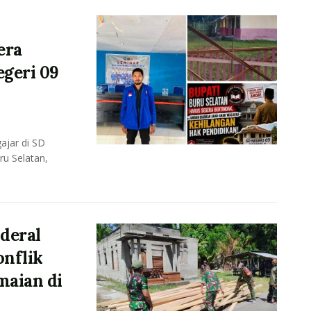
era
geri 09
ajar di SD
u Selatan,
deral
onflik
maian di