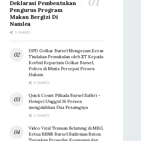
Deklarasi Pembentukan
Pengurus Program
Makan Bergizi Di
Namlea
0 SHARES
DPD Golkar Bursel Mengecam Keras
Tindakan Pemukulan oleh ZT Kepada
Korbid Kepartain Golkar Bursel,
Polres di Minta Percepat Proses
Hukum
0 SHARES
Quick Count Pilkada Bursel Safitri –
Hempri Unggul 36 Persen
mengalahkan Dua Pesaingnya
0 SHARES
Video Viral Temuan Belatung di MBG,
Ketua BRNR Bursel Sudirman Buton
Tegaskan Prosedur Keamanan dan