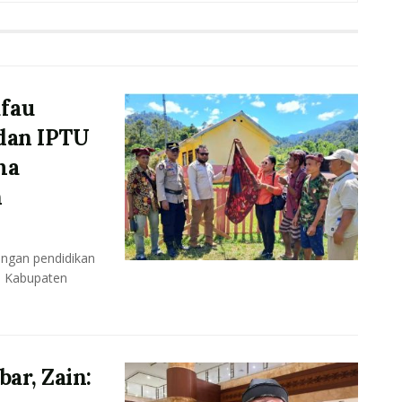
fau
 dan IPTU
ma
n
ungan pendidikan
, Kabupaten
ar, Zain: