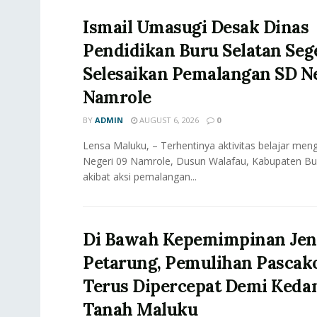
Ismail Umasugi Desak Dinas
Pendidikan Buru Selatan Seg
Selesaikan Pemalangan SD Ne
Namrole
BY
ADMIN
AUGUST 6, 2026
0
Lensa Maluku, – Terhentinya aktivitas belajar meng
Negeri 09 Namrole, Dusun Walafau, Kabupaten Bur
akibat aksi pemalangan...
Di Bawah Kepemimpinan Jen
Petarung, Pemulihan Pascak
Terus Dipercepat Demi Keda
Tanah Maluku