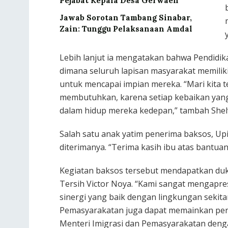
Pejabat Kepala Desa Gerwaen
Jawab Sorotan Tambang Sinabar,
Zain: Tunggu Pelaksanaan Amdal
Lebih lanjut ia mengatakan bahwa Pendidi
dimana seluruh lapisan masyarakat memili
untuk mencapai impian mereka. “Mari kita 
membutuhkan, karena setiap kebaikan yan
dalam hidup mereka kedepan,” tambah Shel
Salah satu anak yatim penerima baksos, U
diterimanya. “Terima kasih ibu atas bantuan i
Kegiatan baksos tersebut mendapatkan duk
Tersih Victor Noya. “Kami sangat mengapres
sinergi yang baik dengan lingkungan sekitar.
Pemasyarakatan juga dapat memainkan pe
Menteri Imigrasi dan Pemasyarakatan den