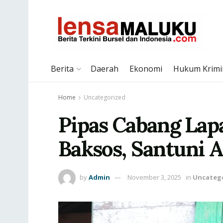
Berita
Daerah
Ekonomi
Hukum Krimi
Home
Uncategorized
Pipas Cabang Lap
Baksos, Santuni 
by
Admin
November 3, 2025
in
Uncateg