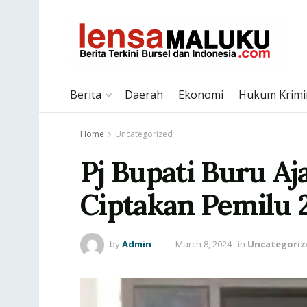
Berita
Daerah
Ekonomi
Hukum Krimi
Home
Uncategorized
Pj Bupati Buru A
Ciptakan Pemilu 
by
Admin
March 8, 2024
in
Uncategoriz