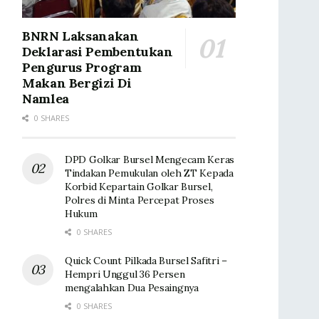
BNRN Laksanakan
Deklarasi Pembentukan
Pengurus Program
Makan Bergizi Di
Namlea
0 SHARES
DPD Golkar Bursel Mengecam Keras
Tindakan Pemukulan oleh ZT Kepada
Korbid Kepartain Golkar Bursel,
Polres di Minta Percepat Proses
Hukum
0 SHARES
Quick Count Pilkada Bursel Safitri –
Hempri Unggul 36 Persen
mengalahkan Dua Pesaingnya
0 SHARES