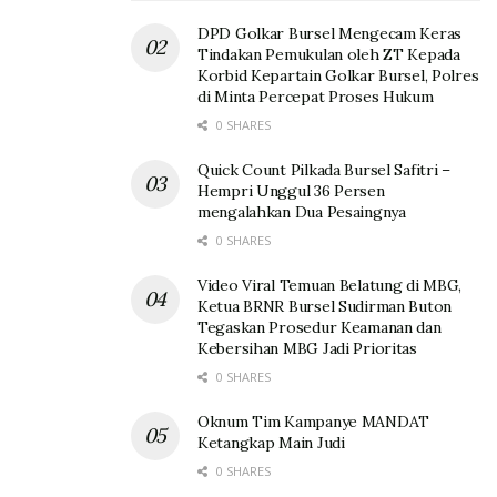
DPD Golkar Bursel Mengecam Keras
Tindakan Pemukulan oleh ZT Kepada
Korbid Kepartain Golkar Bursel, Polres
di Minta Percepat Proses Hukum
0 SHARES
Quick Count Pilkada Bursel Safitri –
Hempri Unggul 36 Persen
mengalahkan Dua Pesaingnya
0 SHARES
Video Viral Temuan Belatung di MBG,
Ketua BRNR Bursel Sudirman Buton
Tegaskan Prosedur Keamanan dan
Kebersihan MBG Jadi Prioritas
0 SHARES
Oknum Tim Kampanye MANDAT
Ketangkap Main Judi
0 SHARES