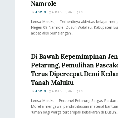
Namrole
BY
ADMIN
AUGUST 6, 2026
0
Lensa Maluku, – Terhentinya aktivitas belajar meng
Negeri 09 Namrole, Dusun Walafau, Kabupaten Bur
akibat aksi pemalangan...
Di Bawah Kepemimpinan Jen
Petarung, Pemulihan Pascak
Terus Dipercepat Demi Keda
Tanah Maluku
BY
ADMIN
AUGUST 6, 2026
0
Lensa Maluku – Personel Petarung Satgas Perdama
Morella mengawal pendistribusian material bant
rumah bagi warga terdampak kebakaran di Dusun..