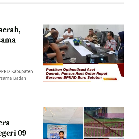
aerah,
rsama
 DPRD Kabupaten
ersama Badan
era
geri 09