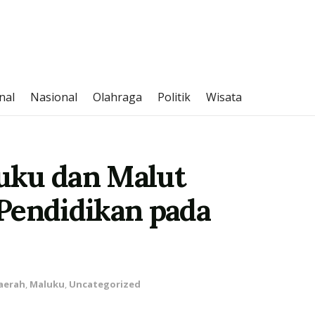
nal
Nasional
Olahraga
Politik
Wisata
uku dan Malut
Pendidikan pada
aerah
,
Maluku
,
Uncategorized