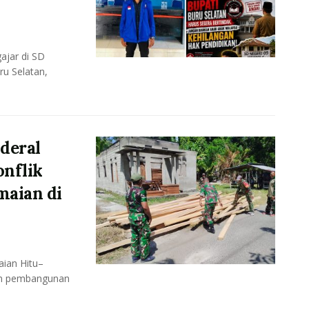
ajar di SD
u Selatan,
deral
onflik
maian di
ian Hitu–
uan pembangunan
.