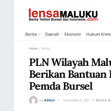
Berita
Daerah
Ekonomi
Hukum Krimi
Home
Berita
PLN Wilayah Mal
Berikan Bantuan 
Pemda Bursel
by
Admin
November 6, 2021
in
Berita
,
D