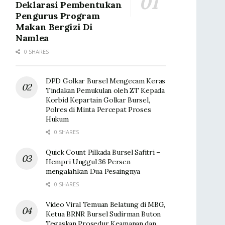
Deklarasi Pembentukan
Pengurus Program
Makan Bergizi Di
Namlea
0 SHARES
DPD Golkar Bursel Mengecam Keras
Tindakan Pemukulan oleh ZT Kepada
Korbid Kepartain Golkar Bursel,
Polres di Minta Percepat Proses
Hukum
0 SHARES
Quick Count Pilkada Bursel Safitri –
Hempri Unggul 36 Persen
mengalahkan Dua Pesaingnya
0 SHARES
Video Viral Temuan Belatung di MBG,
Ketua BRNR Bursel Sudirman Buton
Tegaskan Prosedur Keamanan dan