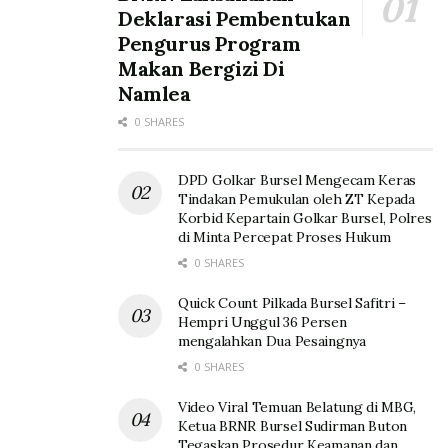
Deklarasi Pembentukan
Pengurus Program
Makan Bergizi Di
Namlea
0 SHARES
DPD Golkar Bursel Mengecam Keras
Tindakan Pemukulan oleh ZT Kepada
Korbid Kepartain Golkar Bursel, Polres
di Minta Percepat Proses Hukum
0 SHARES
Quick Count Pilkada Bursel Safitri –
Hempri Unggul 36 Persen
mengalahkan Dua Pesaingnya
0 SHARES
Video Viral Temuan Belatung di MBG,
Ketua BRNR Bursel Sudirman Buton
Tegaskan Prosedur Keamanan dan