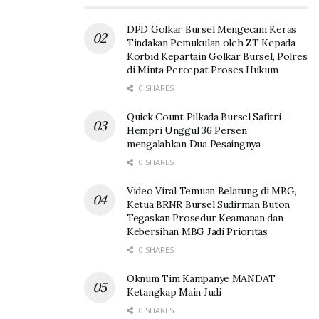
DPD Golkar Bursel Mengecam Keras
Tindakan Pemukulan oleh ZT Kepada
Korbid Kepartain Golkar Bursel, Polres
di Minta Percepat Proses Hukum
0 SHARES
Quick Count Pilkada Bursel Safitri –
Hempri Unggul 36 Persen
mengalahkan Dua Pesaingnya
0 SHARES
Video Viral Temuan Belatung di MBG,
Ketua BRNR Bursel Sudirman Buton
Tegaskan Prosedur Keamanan dan
Kebersihan MBG Jadi Prioritas
0 SHARES
Oknum Tim Kampanye MANDAT
Ketangkap Main Judi
0 SHARES