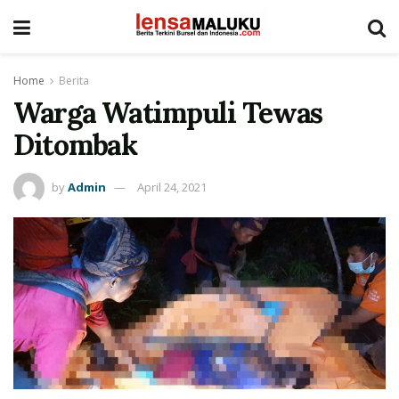
Home
Berita
Warga Watimpuli Tewas
Ditombak
by
Admin
April 24, 2021