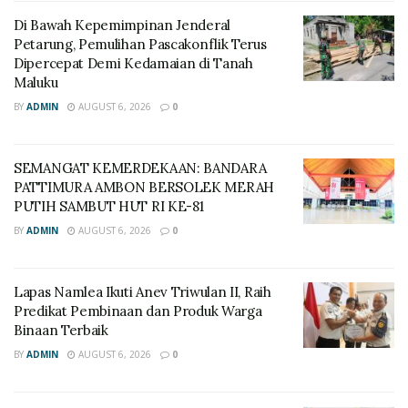
Di Bawah Kepemimpinan Jenderal
Petarung, Pemulihan Pascakonflik Terus
Dipercepat Demi Kedamaian di Tanah
Maluku
BY
ADMIN
AUGUST 6, 2026
0
SEMANGAT KEMERDEKAAN: BANDARA
PATTIMURA AMBON BERSOLEK MERAH
PUTIH SAMBUT HUT RI KE-81
BY
ADMIN
AUGUST 6, 2026
0
Lapas Namlea Ikuti Anev Triwulan II, Raih
Predikat Pembinaan dan Produk Warga
Binaan Terbaik
BY
ADMIN
AUGUST 6, 2026
0