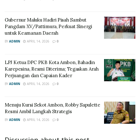
Gubernur Maluku Hadiri Pisah Sambut
Pangdam XV/Pattimura, Perkuat Sinergi
untuk Keamanan Daerah
BY
ADMIN
APRIL 14, 2026
0
LPJ Ketua DPC PKB Kota Ambon, Bahadin
Karepesina, Resmi Diterima; Tegaskan Arah
Perjuangan dan Capaian Kader
BY
ADMIN
APRIL 14, 2026
0
Menuju Kursi Sekot Ambon, Robby Sapulette
Resmi Ambil Langkah Strategis
BY
ADMIN
APRIL 14, 2026
0
Discussion about this post