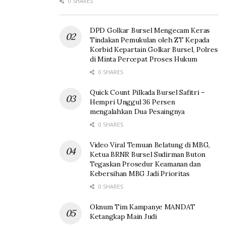
0 SHARES
DPD Golkar Bursel Mengecam Keras
Tindakan Pemukulan oleh ZT Kepada
Korbid Kepartain Golkar Bursel, Polres
di Minta Percepat Proses Hukum
0 SHARES
Quick Count Pilkada Bursel Safitri –
Hempri Unggul 36 Persen
mengalahkan Dua Pesaingnya
0 SHARES
Video Viral Temuan Belatung di MBG,
Ketua BRNR Bursel Sudirman Buton
Tegaskan Prosedur Keamanan dan
Kebersihan MBG Jadi Prioritas
0 SHARES
Oknum Tim Kampanye MANDAT
Ketangkap Main Judi