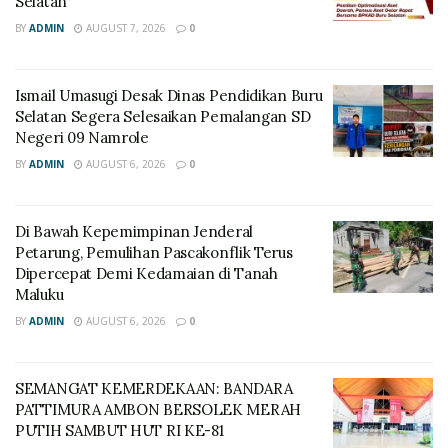
Selatan
BY
ADMIN
AUGUST 7, 2026
0
Ismail Umasugi Desak Dinas Pendidikan Buru
Selatan Segera Selesaikan Pemalangan SD
Negeri 09 Namrole
BY
ADMIN
AUGUST 6, 2026
0
Di Bawah Kepemimpinan Jenderal
Petarung, Pemulihan Pascakonflik Terus
Dipercepat Demi Kedamaian di Tanah
Maluku
BY
ADMIN
AUGUST 6, 2026
0
SEMANGAT KEMERDEKAAN: BANDARA
PATTIMURA AMBON BERSOLEK MERAH
PUTIH SAMBUT HUT RI KE-81